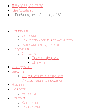
8 (4855) 32-07-78
idea@satiz.ru
г. Рыбинск, пр-т Ленина, д.163
Компания
История
Технологические возможности
Условия сотрудничества
Продукция
Оснастка
Пресс – формы
Штампы
Инструмент
Закупки
Информация о закупках
Информация о продаже
Вакансии
Новости
Новости
Контакты
Контакты
Реквизиты