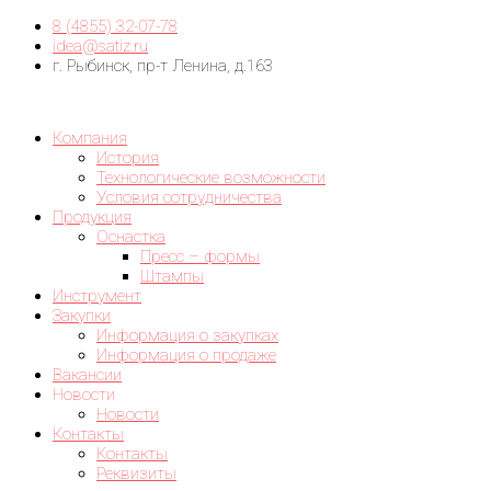
8 (4855) 32-07-78
idea@satiz.ru
г. Рыбинск, пр-т Ленина, д.163
Компания
История
Технологические возможности
Условия сотрудничества
Продукция
Оснастка
Пресс – формы
Штампы
Инструмент
Закупки
Информация о закупках
Информация о продаже
Вакансии
Новости
Новости
Контакты
Контакты
Реквизиты