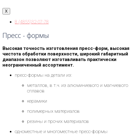
X
8 (4855)32-07-78
Пресс - формы
Высокая точность изготовления пресс-форм, высокая
чистота обработки поверхности, широкий габаритный
диапазон позволяют изготавливать практически
неограниченный ассортимент.
пресс-формы на детали из:
металлов, в т.ч. из алюминиевого и магниевого
сплавов
керамики
полимерных материалов
резины и прочих материалов
одноместные и многоместные пресс-формы