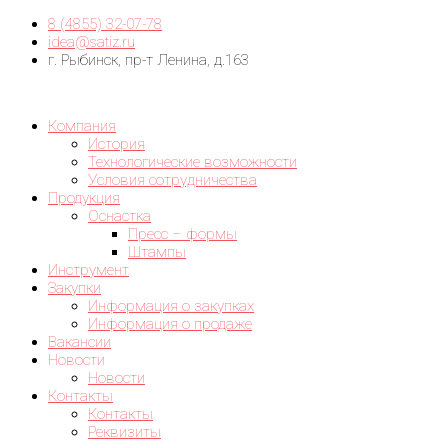
8 (4855) 32-07-78
idea@satiz.ru
г. Рыбинск, пр-т Ленина, д.163
Компания
История
Технологические возможности
Условия сотрудничества
Продукция
Оснастка
Пресс – формы
Штампы
Инструмент
Закупки
Информация о закупках
Информация о продаже
Вакансии
Новости
Новости
Контакты
Контакты
Реквизиты