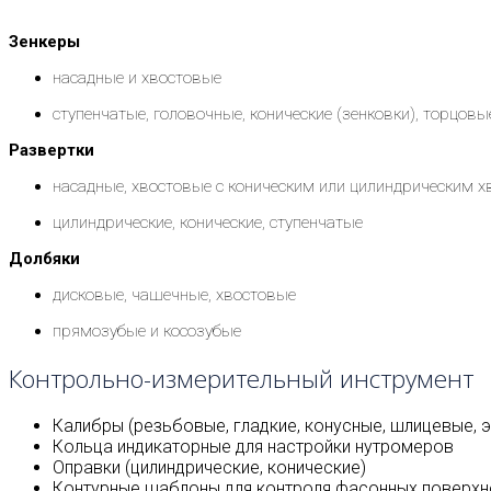
Зенкеры
насадные и хвостовые
ступенчатые, головочные, конические (зенковки), торцовы
Развертки
насадные, хвостовые с коническим или цилиндрическим 
цилиндрические, конические, ступенчатые
Долбяки
дисковые, чашечные, хвостовые
прямозубые и косозубые
Контрольно-измерительный инструмент
Калибры (резьбовые, гладкие, конусные, шлицевые, 
Кольца индикаторные для настройки нутромеров
Оправки (цилиндрические, конические)
Контурные шаблоны для контроля фасонных поверхн