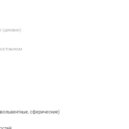
е (цековки)
хвостовиком
эвольвентные, сферические)
остей