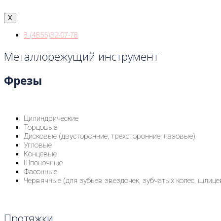
X
8 (4855)32-07-78
Металлорежущий инструмент
Фрезы
Цилиндрические
Торцовые
Дисковые (двусторонние, трехсторонние, пазовые)
Угловые
Концевые
Шпоночные
Фасонные
Червячные (для зубьев звездочек, зубчатых колес, шлиц
Протяжки