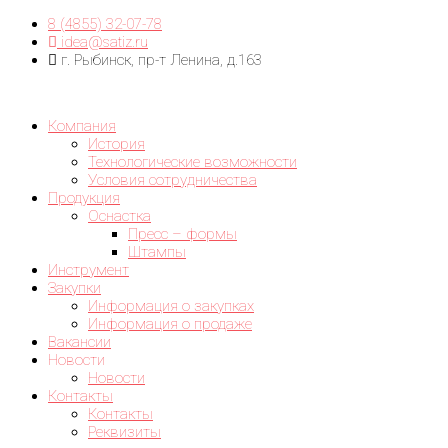
8 (4855) 32-07-78
idea@satiz.ru
г. Рыбинск, пр-т Ленина, д.163
Компания
История
Технологические возможности
Условия сотрудничества
Продукция
Оснастка
Пресс – формы
Штампы
Инструмент
Закупки
Информация о закупках
Информация о продаже
Вакансии
Новости
Новости
Контакты
Контакты
Реквизиты