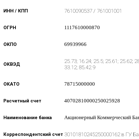
7610090537 / 761001001
ИНН / КПП
1117610000870
ОГРН
69939966
ОКПО
25.73; 16.24; 25.5; 25.61; 25.62; 28
ОКВЭД
33.12; 85.42.9
78715000000
ОКАТО
40702810000250025928
Расчетный счет
Акционерный Коммерческий 
Наименование банка
30101810245250000162 в ГУ Ба
Корреспондентский счет