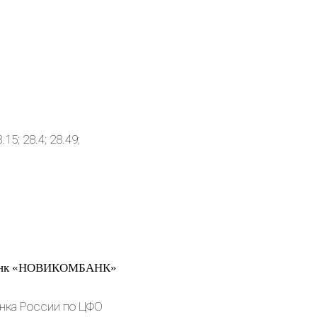
.15; 28.4; 28.49;
Банк «НОВИКОМБАНК»
нка России по ЦФО