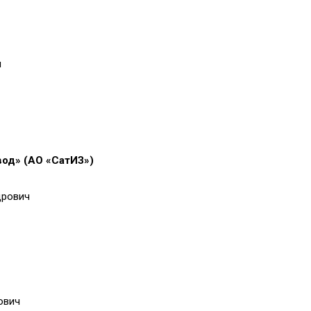
ч
од» (АО «СатИЗ»)
дрович
ович